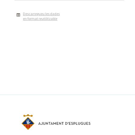
Descarregueu les dades
en format reutilitzable