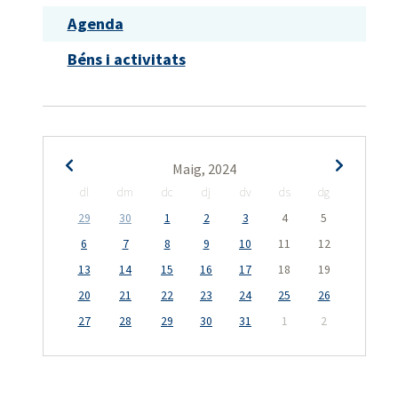
Agenda
Béns i activitats
Maig, 2024
dl
dm
dc
dj
dv
ds
dg
29
30
1
2
3
4
5
6
7
8
9
10
11
12
13
14
15
16
17
18
19
20
21
22
23
24
25
26
27
28
29
30
31
1
2