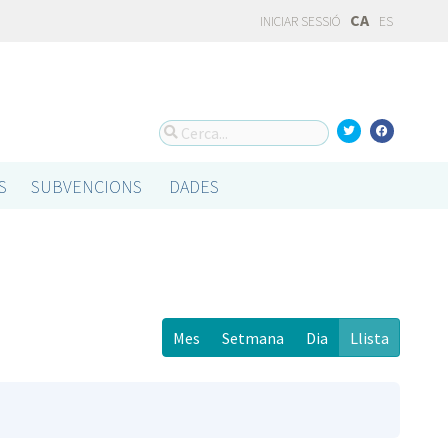
CA
INICIAR SESSIÓ
ES
S
SUBVENCIONS
DADES
Mes
Setmana
Dia
Llista