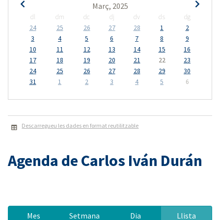
Març, 2025
dl
dm
dc
dj
dv
ds
dg
24
25
26
27
28
1
2
3
4
5
6
7
8
9
10
11
12
13
14
15
16
17
18
19
20
21
22
23
24
25
26
27
28
29
30
31
1
2
3
4
5
6
Descarregueu les dades en format reutilitzable
Agenda de Carlos Iván Durán
Mes
Setmana
Dia
Llista