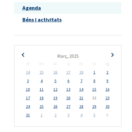
Agenda
Béns i activitats
Març, 2025
dl
dm
dc
dj
dv
ds
dg
24
25
26
27
28
1
2
3
4
5
6
7
8
9
10
11
12
13
14
15
16
17
18
19
20
21
22
23
24
25
26
27
28
29
30
31
1
2
3
4
5
6