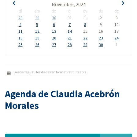
Novembre, 2024
dl
dm
dc
dj
dv
ds
dg
28
29
30
31
1
2
3
4
5
6
7
8
9
10
11
12
13
14
15
16
17
18
19
20
21
22
23
24
25
26
27
28
29
30
1
Descarregueu les dades en format reutilitzable
Agenda de Claudia Acebrón
Morales