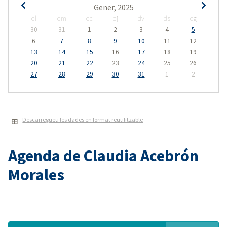
Gener, 2025
dl
dm
dc
dj
dv
ds
dg
30
31
1
2
3
4
5
6
7
8
9
10
11
12
13
14
15
16
17
18
19
20
21
22
23
24
25
26
27
28
29
30
31
1
2
Descarregueu les dades en format reutilitzable
Agenda de Claudia Acebrón
Morales