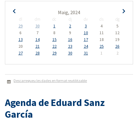
Maig, 2024
dl
dm
dc
dj
dv
ds
dg
29
30
1
2
3
4
5
6
7
8
9
10
11
12
13
14
15
16
17
18
19
20
21
22
23
24
25
26
27
28
29
30
31
1
2
Descarregueu les dades en format reutilitzable
Agenda de Eduard Sanz
García