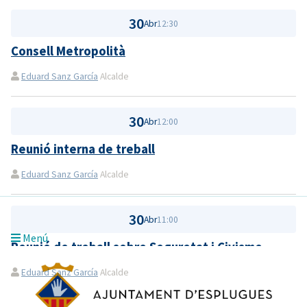
30
Abr
12:30
Consell Metropolità
Eduard Sanz García
Alcalde
30
Abr
12:00
Reunió interna de treball
Eduard Sanz García
Alcalde
30
Abr
11:00
Menú
Reunió de treball sobre Seguretat i Civisme
Eduard Sanz García
Alcalde