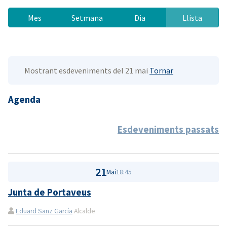
Mes
Setmana
Dia
Llista
Mostrant esdeveniments del 21 mai
Tornar
Agenda
Esdeveniments passats
21
Mai
18:45
Junta de Portaveus
Eduard Sanz García
Alcalde