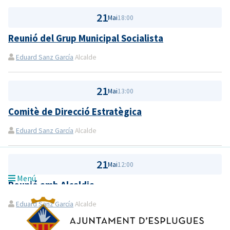
21
Mai
18:00
Reunió del Grup Municipal Socialista
Eduard Sanz García
Alcalde
21
Mai
13:00
Comitè de Direcció Estratègica
Eduard Sanz García
Alcalde
21
Mai
12:00
Menú
Reunió amb Alcaldia
Eduard Sanz García
Alcalde