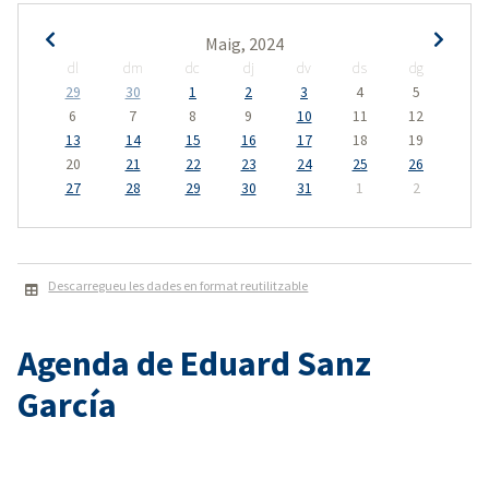
Maig, 2024
dl
dm
dc
dj
dv
ds
dg
29
30
1
2
3
4
5
6
7
8
9
10
11
12
13
14
15
16
17
18
19
20
21
22
23
24
25
26
27
28
29
30
31
1
2
Descarregueu les dades en format reutilitzable
Agenda de Eduard Sanz
García