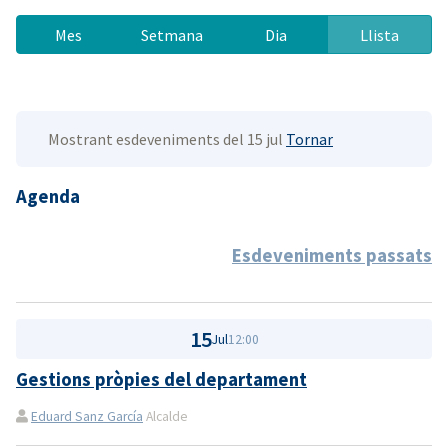
Mes
Setmana
Dia
Llista
Mostrant esdeveniments del 15 jul
Tornar
Agenda
Esdeveniments passats
15
Jul
12:00
Gestions pròpies del departament
Eduard Sanz García
Alcalde