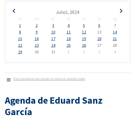
Juliol, 2024
dl
dm
dc
dj
dv
ds
dg
1
2
3
4
5
6
7
8
9
10
11
12
13
14
15
16
17
18
19
20
21
22
23
24
25
26
27
28
29
30
31
1
2
3
4
Descarregueu les dades en format reutilitzable
Agenda de Eduard Sanz
García