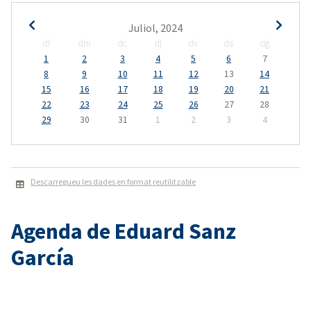
Juliol, 2024
dl
dm
dc
dj
dv
ds
dg
1
2
3
4
5
6
7
8
9
10
11
12
13
14
15
16
17
18
19
20
21
22
23
24
25
26
27
28
29
30
31
1
2
3
4
Descarregueu les dades en format reutilitzable
Agenda de Eduard Sanz
García