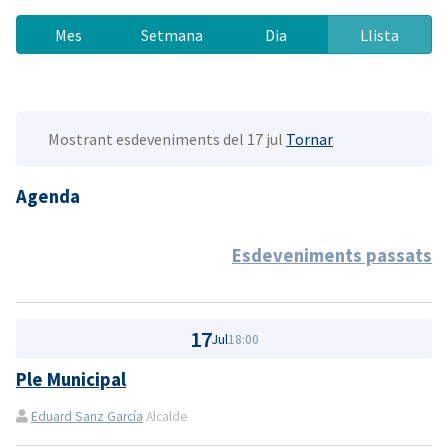
Mes
Setmana
Dia
Llista
Mostrant esdeveniments del 17 jul
Tornar
Agenda
Esdeveniments passats
17
Jul
18:00
Ple Municipal
Eduard Sanz García
Alcalde