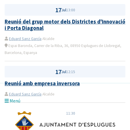
17
Jul
13:00
Reunió del grup motor dels Districtes d'Innovació
i Porta Diagonal
Eduard Sanz García
Alcalde
Espai Baronda, Carrer de la Riba, 36, 08950 Esplugues de Llobregat,
Barcelona, Espanya
17
Jul
12:15
Reunió amb empresa inversora
Eduard Sanz García
Alcalde
Menú
17
Jul
11:30
Roda de premsa supercopa d'Handbol de