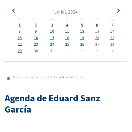
Juliol, 2024
dl
dm
dc
dj
dv
ds
dg
1
2
3
4
5
6
7
8
9
10
11
12
13
14
15
16
17
18
19
20
21
22
23
24
25
26
27
28
29
30
31
1
2
3
4
Descarregueu les dades en format reutilitzable
Agenda de Eduard Sanz
García