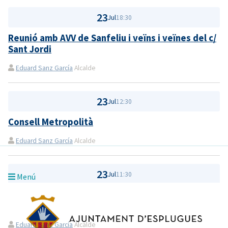
23
Jul
18:30
Reunió amb AVV de Sanfeliu i veïns i veïnes del c/
Sant Jordi
Eduard Sanz García
Alcalde
23
Jul
12:30
Consell Metropolità
Eduard Sanz García
Alcalde
23
Jul
11:30
Menú
Reunió amb el coordinador de Territori i
Sostenibilitat i el director d'Urbanisme
Eduard Sanz García
Alcalde