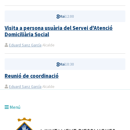
8
Mai
12:00
Visita a persona usuària del Servei d'Atenció
Domiciliària Social
Eduard Sanz García
Alcalde
8
Mai
10:30
Reunió de coordinació
Eduard Sanz García
Alcalde
Menú