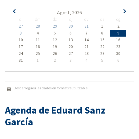
Agost, 2026
dl
dm
dc
dj
dv
ds
dg
27
28
29
30
31
1
2
3
4
5
6
7
8
9
10
11
12
13
14
15
16
17
18
19
20
21
22
23
24
25
26
27
28
29
30
31
1
2
3
4
5
6
Descarregueu les dades en format reutilitzable
Agenda de Eduard Sanz
García