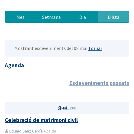
Mes
Setmana
Dia
Llista
Mostrant esdeveniments del 08 mai
Tornar
Agenda
Esdeveniments passats
8
Mai
13:00
Celebració de matrimoni civil
Eduard Sanz García
Alcalde