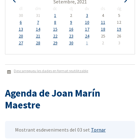
Setembre, 2021
dl
dm
dc
dj
dv
ds
dg
30
31
1
2
3
4
5
6
7
8
9
10
11
12
13
14
15
16
17
18
19
20
21
22
23
24
25
26
27
28
29
30
1
2
3
Descarregueu les dades en format reutilitzable
Agenda de Joan Marín
Maestre
Mostrant esdeveniments del 03 set
Tornar