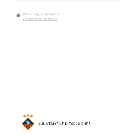
Descarregueu les dades
en format reutilitzable