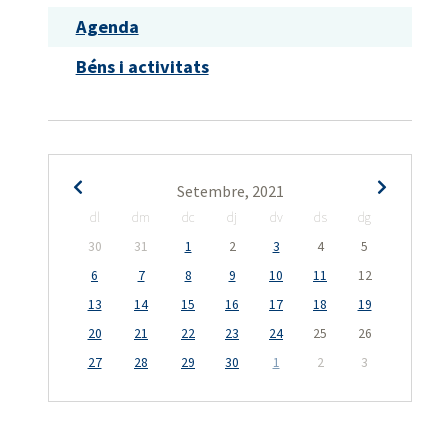
Agenda
Béns i activitats
Setembre, 2021
dl
dm
dc
dj
dv
ds
dg
30
31
1
2
3
4
5
6
7
8
9
10
11
12
13
14
15
16
17
18
19
20
21
22
23
24
25
26
27
28
29
30
1
2
3