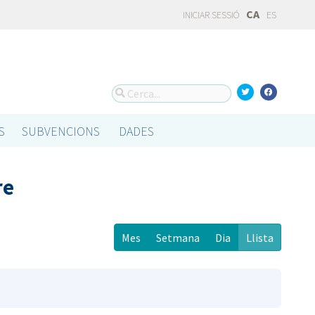
CA
INICIAR SESSIÓ
ES
S
SUBVENCIONS
DADES
re
Mes
Setmana
Dia
Llista