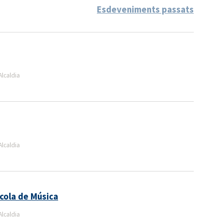
Esdeveniments passats
lcaldia
lcaldia
scola de Música
lcaldia