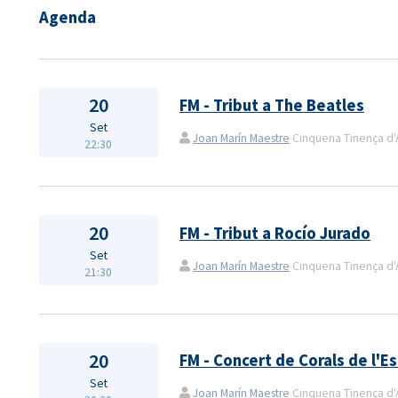
Agenda
20
FM - Tribut a The Beatles
Set
Joan Marín Maestre
Cinquena Tinença d'A
22:30
20
FM - Tribut a Rocío Jurado
Set
Joan Marín Maestre
Cinquena Tinença d'A
21:30
20
FM - Concert de Corals de l'E
Set
Joan Marín Maestre
Cinquena Tinença d'A