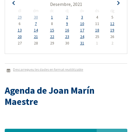
Desembre, 2021
dl
dm
dc
dj
dv
ds
dg
29
30
1
2
3
4
5
6
7
8
9
10
11
12
13
14
15
16
17
18
19
20
21
22
23
24
25
26
27
28
29
30
31
1
2
Descarregueu les dades en format reutilitzable
Agenda de Joan Marín
Maestre