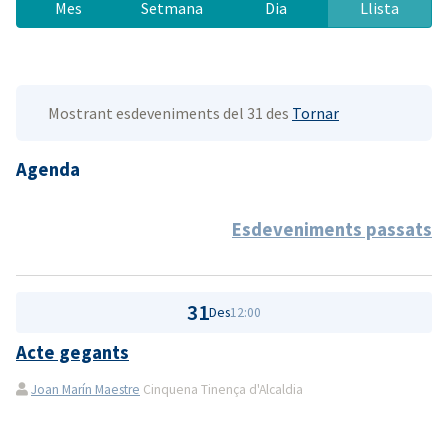
Mes
Setmana
Dia
Llista
Mostrant esdeveniments del 31 des
Tornar
Agenda
Esdeveniments passats
31
Des
12:00
Acte gegants
Joan Marín Maestre
Cinquena Tinença d'Alcaldia