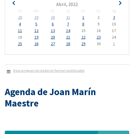
Abril, 2022
dl
dm
dc
dj
dv
ds
dg
28
29
30
31
1
2
3
4
5
6
7
8
9
10
11
12
13
14
15
16
17
18
19
20
21
22
23
24
25
26
27
28
29
30
1
Descarregueu les dades en format reutilitzable
Agenda de Joan Marín
Maestre