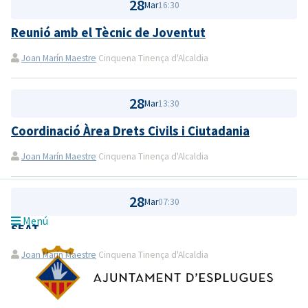
28
Mar
16:30
Reunió amb el Tècnic de Joventut
Joan Marín Maestre
Cinquena Tinença d'Alcaldia
28
Mar
13:30
Coordinació Àrea Drets Civils i Ciutadania
Joan Marín Maestre
Cinquena Tinença d'Alcaldia
28
Mar
07:30
Menú
SEAT
Joan Marín Maestre
Cinquena Tinença d'Alcaldia