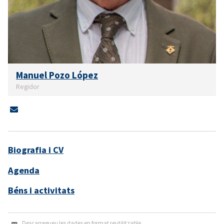
Manuel Pozo López
Regidor
Biografia i CV
Agenda
Béns i activitats
Descarregueu les dades en format reutilitzable