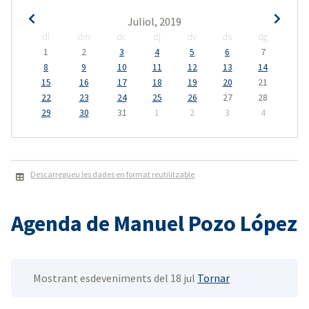
Juliol, 2019
dl
dm
dc
dj
dv
ds
dg
1
2
3
4
5
6
7
8
9
10
11
12
13
14
15
16
17
18
19
20
21
22
23
24
25
26
27
28
29
30
31
1
2
3
4
Descarregueu les dades en format reutilitzable
Agenda de Manuel Pozo López
Mostrant esdeveniments del 18 jul
Tornar