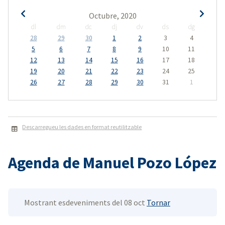
Octubre, 2020
dl
dm
dc
dj
dv
ds
dg
28
29
30
1
2
3
4
5
6
7
8
9
10
11
12
13
14
15
16
17
18
19
20
21
22
23
24
25
26
27
28
29
30
31
1
Descarregueu les dades en format reutilitzable
Agenda de Manuel Pozo López
Mostrant esdeveniments del 08 oct
Tornar