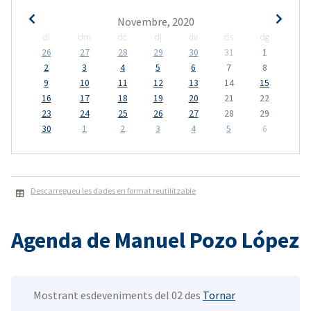
Novembre, 2020
dl
dm
dc
dj
dv
ds
dg
26
27
28
29
30
31
1
2
3
4
5
6
7
8
9
10
11
12
13
14
15
16
17
18
19
20
21
22
23
24
25
26
27
28
29
30
1
2
3
4
5
6
Descarregueu les dades en format reutilitzable
Agenda de Manuel Pozo López
Mostrant esdeveniments del 02 des
Tornar