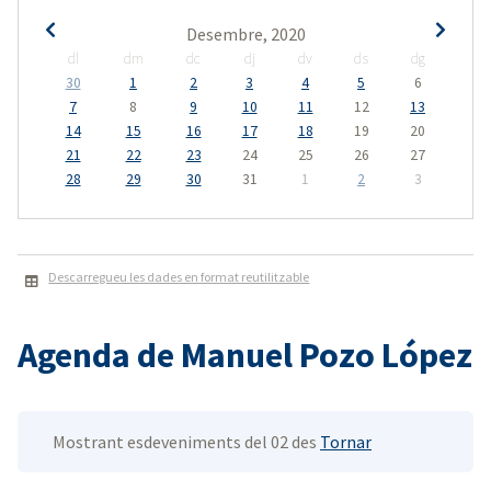
Desembre, 2020
dl
dm
dc
dj
dv
ds
dg
30
1
2
3
4
5
6
7
8
9
10
11
12
13
14
15
16
17
18
19
20
21
22
23
24
25
26
27
28
29
30
31
1
2
3
Descarregueu les dades en format reutilitzable
Agenda de Manuel Pozo López
Mostrant esdeveniments del 02 des
Tornar