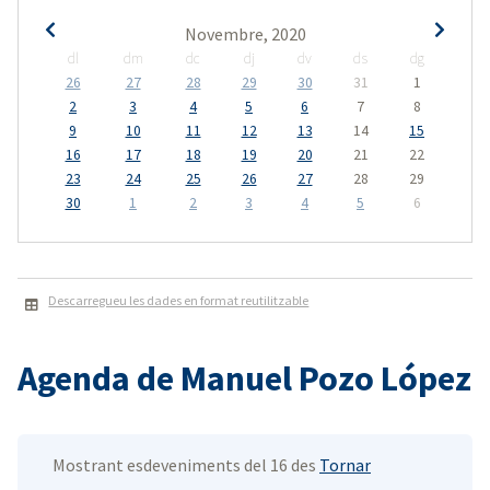
Novembre, 2020
dl
dm
dc
dj
dv
ds
dg
26
27
28
29
30
31
1
2
3
4
5
6
7
8
9
10
11
12
13
14
15
16
17
18
19
20
21
22
23
24
25
26
27
28
29
30
1
2
3
4
5
6
Descarregueu les dades en format reutilitzable
Agenda de Manuel Pozo López
Mostrant esdeveniments del 16 des
Tornar