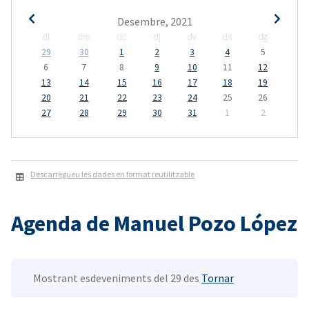
Desembre, 2021
dl
dm
dc
dj
dv
ds
dg
29
30
1
2
3
4
5
6
7
8
9
10
11
12
13
14
15
16
17
18
19
20
21
22
23
24
25
26
27
28
29
30
31
1
2
Descarregueu les dades en format reutilitzable
Agenda de Manuel Pozo López
Mostrant esdeveniments del 29 des
Tornar