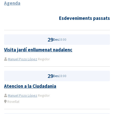
Agenda
Esdeveniments passats
29
Des
18:00
Visita jardí enllumenat nadalenc
Manuel Pozo López
Regidor
29
Des
18:00
Atencion a la Ciudadania
Manuel Pozo López
Regidor
Rovellat