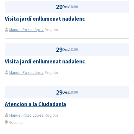
29
Des
18:00
Visita jardí enllumenat nadalenc
Manuel Pozo López
Regidor
29
Des
18:00
Visita jardí enllumenat nadalenc
Manuel Pozo López
Regidor
29
Des
18:00
Atencion a la Ciudadania
Manuel Pozo López
Regidor
Rovellat