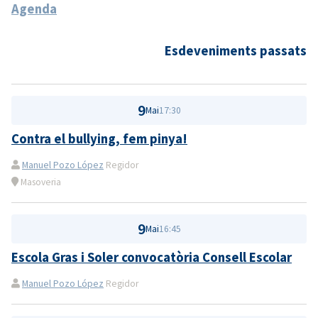
Agenda
Esdeveniments passats
9
Mai
17:30
Contra el bullying, fem pinya!
Manuel Pozo López
Regidor
Masoveria
9
Mai
16:45
Escola Gras i Soler convocatòria Consell Escolar
Manuel Pozo López
Regidor