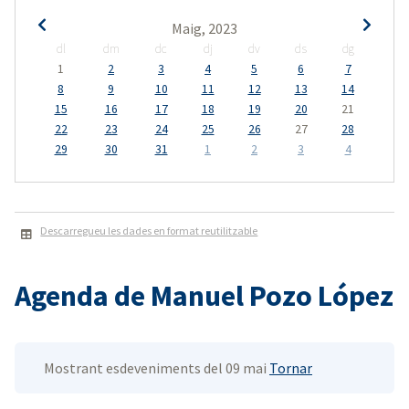
Maig, 2023
dl
dm
dc
dj
dv
ds
dg
1
2
3
4
5
6
7
8
9
10
11
12
13
14
15
16
17
18
19
20
21
22
23
24
25
26
27
28
29
30
31
1
2
3
4
Descarregueu les dades en format reutilitzable
Agenda de Manuel Pozo López
Mostrant esdeveniments del 09 mai
Tornar