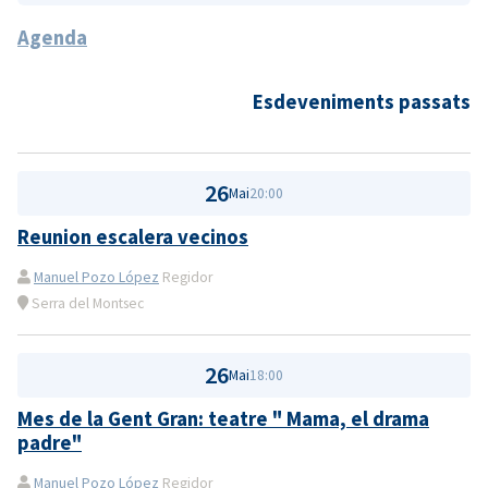
Agenda
Esdeveniments passats
26
Mai
20:00
Reunion escalera vecinos
Manuel Pozo López
Regidor
Serra del Montsec
26
Mai
18:00
Mes de la Gent Gran: teatre " Mama, el drama
padre"
Manuel Pozo López
Regidor