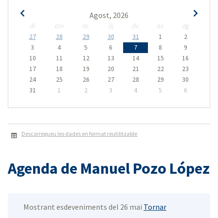
Agost, 2026
dl
dm
dc
dj
dv
ds
dg
27
28
29
30
31
1
2
3
4
5
6
7
8
9
10
11
12
13
14
15
16
17
18
19
20
21
22
23
24
25
26
27
28
29
30
31
1
2
3
4
5
6
Descarregueu les dades en format reutilitzable
Agenda de Manuel Pozo López
Mostrant esdeveniments del 26 mai
Tornar