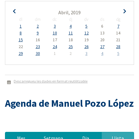
Abril, 2019
dl
dm
dc
dj
dv
ds
dg
1
2
3
4
5
6
7
8
9
10
11
12
13
14
15
16
17
18
19
20
21
22
23
24
25
26
27
28
29
30
1
2
3
4
5
Descarregueu les dades en format reutilitzable
Agenda de Manuel Pozo López
Mes
Setmana
Dia
Llista