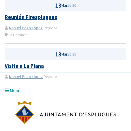
13
Mar
16:30
Reunión Firesplugues
Manuel Pozo López
Regidor
La Baronda
13
Mar
10:30
Visita a La Plana
Manuel Pozo López
Regidor
Menú