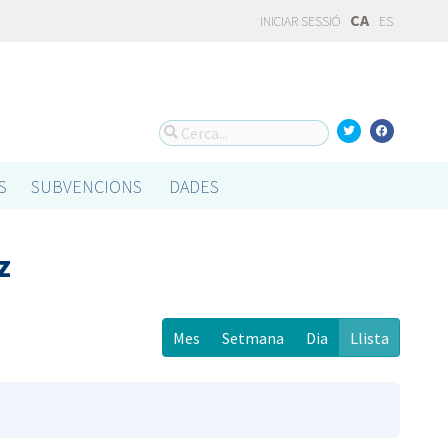
CA
INICIAR SESSIÓ
ES
S
SUBVENCIONS
DADES
z
Mes
Setmana
Dia
Llista