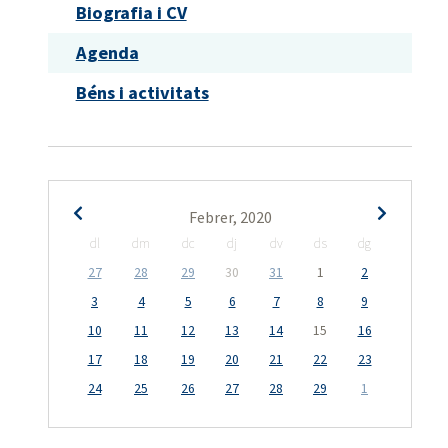
Biografia i CV
Agenda
Béns i activitats
Febrer, 2020
dl
dm
dc
dj
dv
ds
dg
27
28
29
30
31
1
2
3
4
5
6
7
8
9
10
11
12
13
14
15
16
17
18
19
20
21
22
23
24
25
26
27
28
29
1