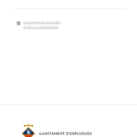
Descarregueu les dades
en format reutilitzable