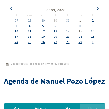
Febrer, 2020
dl
dm
dc
dj
dv
ds
dg
27
28
29
30
31
1
2
3
4
5
6
7
8
9
10
11
12
13
14
15
16
17
18
19
20
21
22
23
24
25
26
27
28
29
1
Descarregueu les dades en format reutilitzable
Agenda de Manuel Pozo López
Mes
Setmana
Dia
Llista