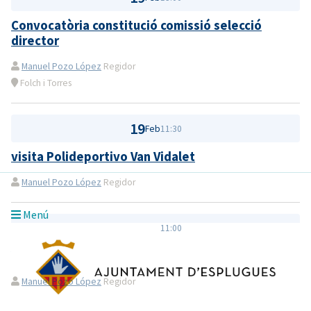
Convocatòria constitució comissió selecció
director
Manuel Pozo López
Regidor
Folch i Torres
19
Feb
11:30
visita Polideportivo Van Vidalet
Manuel Pozo López
Regidor
Menú
19
Feb
11:00
Visita al barri
Manuel Pozo López
Regidor