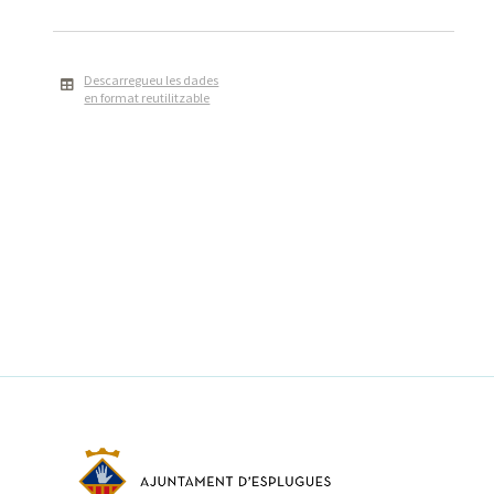
Descarregueu les dades
en format reutilitzable