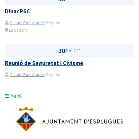
Dinar PSC
Manuel Pozo López
Regidor
La Sadana
30
Abr
11:00
Reunió de Seguretat i Civisme
Manuel Pozo López
Regidor
Menú