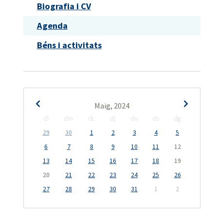
Biografia i CV
Agenda
Béns i activitats
Maig, 2024
dl
dm
dc
dj
dv
ds
dg
29
30
1
2
3
4
5
6
7
8
9
10
11
12
13
14
15
16
17
18
19
20
21
22
23
24
25
26
27
28
29
30
31
1
2