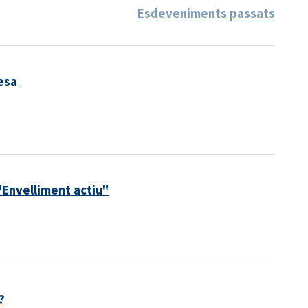
Esdeveniments passats
esa
"Envelliment actiu"
?