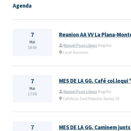
Agenda
7
Reunion AA VV La Plana-Mont
Mai
Manuel Pozo López
Regidor
18:00
Local Asociacio
7
MES DE LA GG. Café col.loqui 
Mai
Manuel Pozo López
Regidor
17:00
Cafeteca. Sant Francesc Xavier, 23
7
MES DE LA GG. Caminem junts