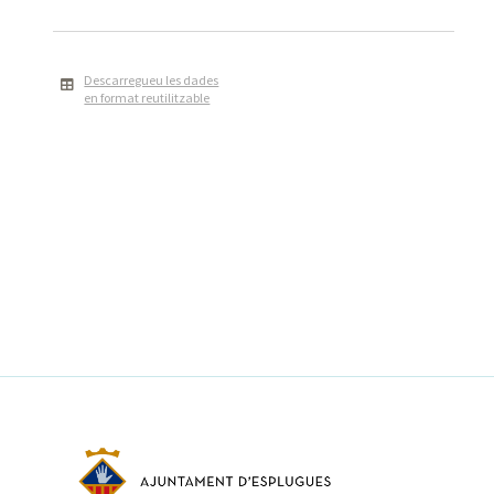
Descarregueu les dades
en format reutilitzable