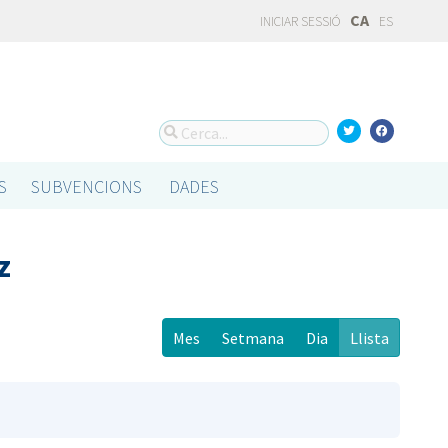
CA
INICIAR SESSIÓ
ES
S
SUBVENCIONS
DADES
z
Mes
Setmana
Dia
Llista