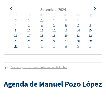
Setembre, 2024
dl
dm
dc
dj
dv
ds
dg
26
27
28
29
30
31
1
2
3
4
5
6
7
8
9
10
11
12
13
14
15
16
17
18
19
20
21
22
23
24
25
26
27
28
29
30
1
2
3
4
5
6
Descarregueu les dades en format reutilitzable
Agenda de Manuel Pozo López