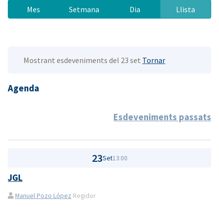
Mes
Setmana
Dia
Llista
Mostrant esdeveniments del 23 set
Tornar
Agenda
Esdeveniments passats
23
Set
13:00
JGL
Manuel Pozo López
Regidor