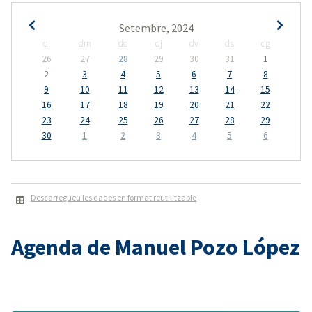
Setembre, 2024
dl
dm
dc
dj
dv
ds
dg
26
27
28
29
30
31
1
2
3
4
5
6
7
8
9
10
11
12
13
14
15
16
17
18
19
20
21
22
23
24
25
26
27
28
29
30
1
2
3
4
5
6
Descarregueu les dades en format reutilitzable
Agenda de Manuel Pozo López