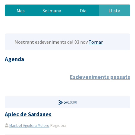
Mes
Setmana
Dia
Llista
Mostrant esdeveniments del 03 nov
Tornar
Agenda
Esdeveniments passats
3
Nov
19:00
Aplec de Sardanes
Maribel Aguilera Mulero
Regidora