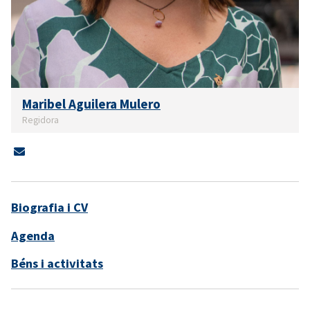
Maribel Aguilera Mulero
Regidora
Biografia i CV
Agenda
Béns i activitats