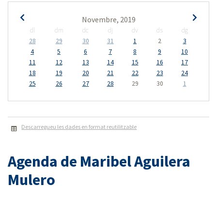
Novembre, 2019
dl
dm
dc
dj
dv
ds
dg
28
29
30
31
1
2
3
4
5
6
7
8
9
10
11
12
13
14
15
16
17
18
19
20
21
22
23
24
25
26
27
28
29
30
1
Descarregueu les dades en format reutilitzable
Agenda de Maribel Aguilera
Mulero