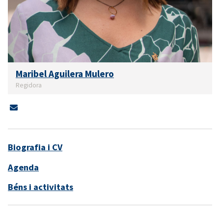
Maribel Aguilera Mulero
Regidora
Biografia i CV
Agenda
Béns i activitats