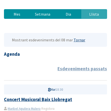
Mes
Setmana
Dia
Llista
Mostrant esdeveniments del 08 mar
Tornar
Agenda
Esdeveniments passats
8
Mar
18:30
Concert Musicoral Baix Llobregat
Maribel Aguilera Mulero
Regidora