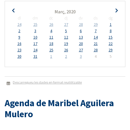
Març, 2020
dl
dm
dc
dj
dv
ds
dg
24
25
26
27
28
29
1
2
3
4
5
6
7
8
9
10
11
12
13
14
15
16
17
18
19
20
21
22
23
24
25
26
27
28
29
30
31
1
2
3
4
5
Descarregueu les dades en format reutilitzable
Agenda de Maribel Aguilera
Mulero