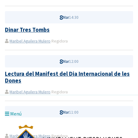
8
Mar
14:30
Dinar Tres Tombs
Maribel Aguilera Mulero
Regidora
8
Mar
12:00
Lectura del Manifest del Dia Internacional de les
Dones
Maribel Aguilera Mulero
Regidora
8
Mar
11:00
Menú
Tres Tombs
Maribel Aguilera Mulero
Regidora