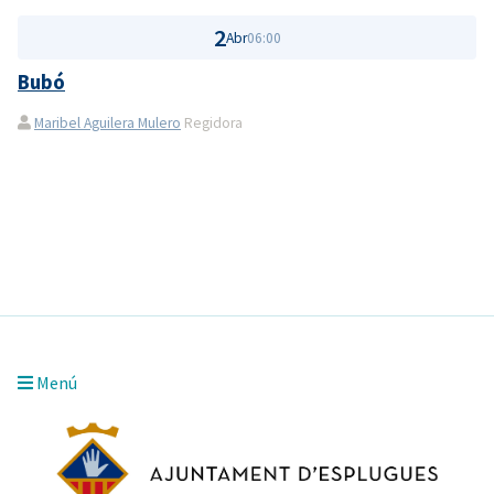
2
Abr
06:00
Bubó
Maribel Aguilera Mulero
Regidora
Menú