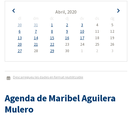
Abril, 2020
dl
dm
dc
dj
dv
ds
dg
30
31
1
2
3
4
5
6
7
8
9
10
11
12
13
14
15
16
17
18
19
20
21
22
23
24
25
26
27
28
29
30
1
2
3
Descarregueu les dades en format reutilitzable
Agenda de Maribel Aguilera
Mulero