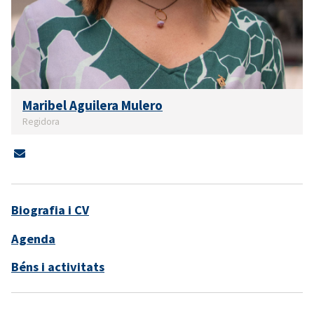
Maribel Aguilera Mulero
Regidora
Biografia i CV
Agenda
Béns i activitats