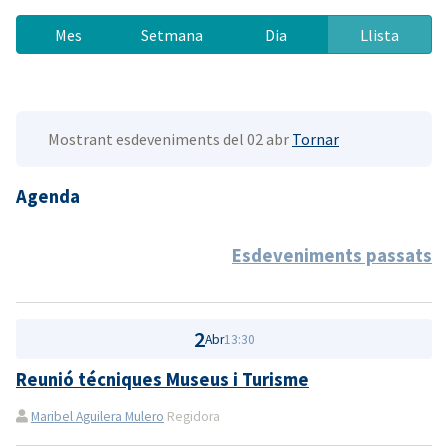
Mes
Setmana
Dia
Llista
Mostrant esdeveniments del 02 abr
Tornar
Agenda
Esdeveniments passats
2
Abr
13:30
Reunió técniques Museus i Turisme
Maribel Aguilera Mulero
Regidora