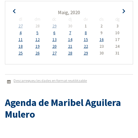
Maig, 2020
dl
dm
dc
dj
dv
ds
dg
27
28
29
30
1
2
3
4
5
6
7
8
9
10
11
12
13
14
15
16
17
18
19
20
21
22
23
24
25
26
27
28
29
30
31
Descarregueu les dades en format reutilitzable
Agenda de Maribel Aguilera
Mulero