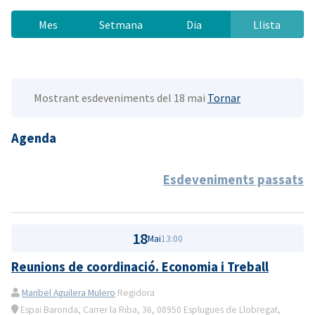
Mes
Setmana
Dia
Llista
Mostrant esdeveniments del 18 mai
Tornar
Agenda
Esdeveniments passats
18
Mai
13:00
Reunions de coordinació. Economia i Treball
Maribel Aguilera Mulero
Regidora
Espai Baronda, Carrer la Riba, 36, 08950 Esplugues de Llobregat,