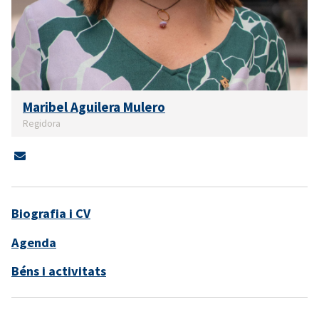
Maribel Aguilera Mulero
Regidora
Biografia i CV
Agenda
Béns i activitats