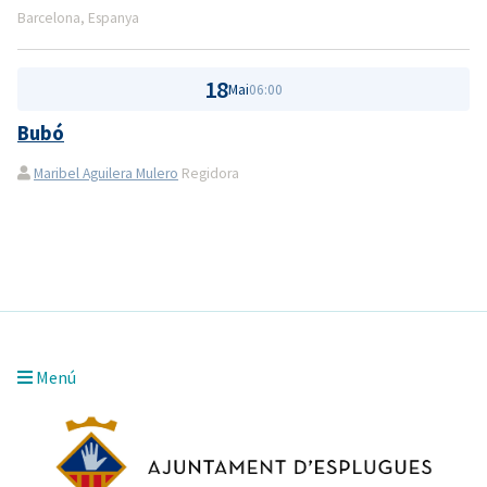
Barcelona, Espanya
18
Mai
06:00
Bubó
Maribel Aguilera Mulero
Regidora
Menú