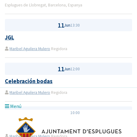
Esplugues de Llobregat, Barcelona, Espanya
11
Jun
13:30
JGL
Maribel Aguilera Mulero
Regidora
11
Jun
12:00
Celebración bodas
Maribel Aguilera Mulero
Regidora
Menú
11
Jun
10:00
Cafe amb Amics música Santa Magdalena
Maribel Aguilera Mulero
Regidora