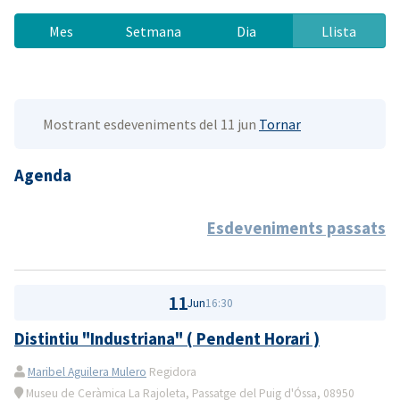
Mes
Setmana
Dia
Llista
Mostrant esdeveniments del 11 jun
Tornar
Agenda
Esdeveniments passats
11
Jun
16:30
Distintiu "Industriana" ( Pendent Horari )
Maribel Aguilera Mulero
Regidora
Museu de Ceràmica La Rajoleta, Passatge del Puig d'Óssa, 08950