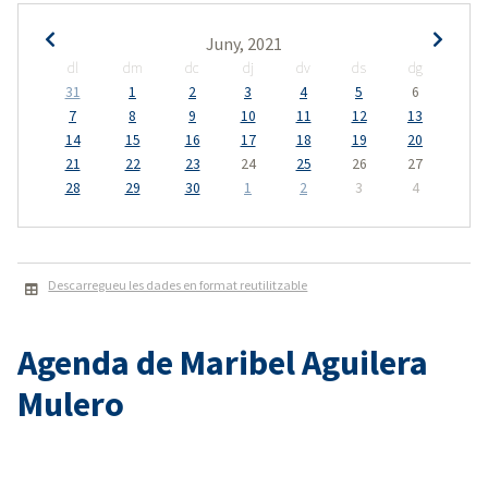
Juny, 2021
dl
dm
dc
dj
dv
ds
dg
31
1
2
3
4
5
6
7
8
9
10
11
12
13
14
15
16
17
18
19
20
21
22
23
24
25
26
27
28
29
30
1
2
3
4
Descarregueu les dades en format reutilitzable
Agenda de Maribel Aguilera
Mulero