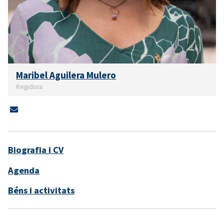
Maribel Aguilera Mulero
Regidora
Biografia i CV
Agenda
Béns i activitats