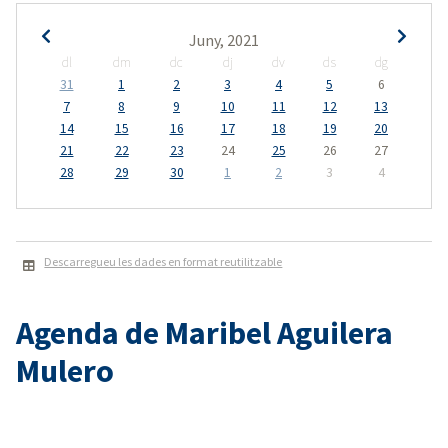
Juny, 2021
dl
dm
dc
dj
dv
ds
dg
31
1
2
3
4
5
6
7
8
9
10
11
12
13
14
15
16
17
18
19
20
21
22
23
24
25
26
27
28
29
30
1
2
3
4
Descarregueu les dades en format reutilitzable
Agenda de Maribel Aguilera
Mulero