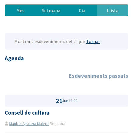
Mes
Setmana
Dia
Llista
Mostrant esdeveniments del 21 jun
Tornar
Agenda
Esdeveniments passats
21
Jun
19:00
Consell de cultura
Maribel Aguilera Mulero
Regidora