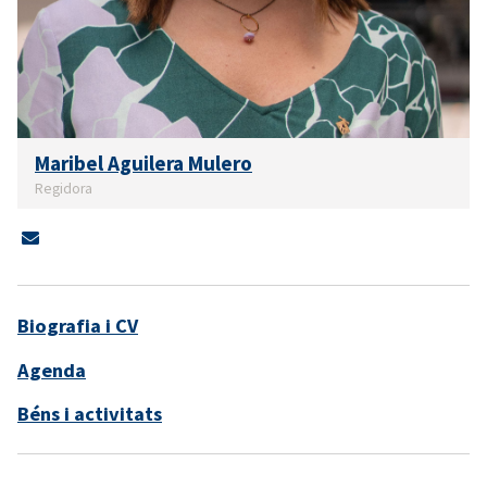
Maribel Aguilera Mulero
Regidora
Biografia i CV
Agenda
Béns i activitats