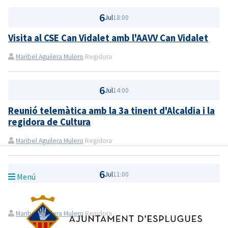
6
Jul
18:00
Visita al CSE Can Vidalet amb l'AAVV Can Vidalet
Maribel Aguilera Mulero
Regidora
6
Jul
14:00
Reunió telemàtica amb la 3a tinent d'Alcaldia i la
regidora de Cultura
Maribel Aguilera Mulero
Regidora
6
Jul
11:00
Menú
Reunio Activitats FM2021
Maribel Aguilera Mulero
Regidora