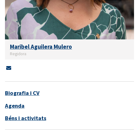
Maribel Aguilera Mulero
Regidora
Biografia i CV
Agenda
Béns i activitats