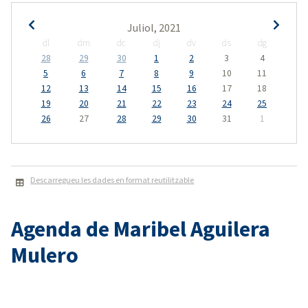
Juliol, 2021
dl
dm
dc
dj
dv
ds
dg
28
29
30
1
2
3
4
5
6
7
8
9
10
11
12
13
14
15
16
17
18
19
20
21
22
23
24
25
26
27
28
29
30
31
1
Descarregueu les dades en format reutilitzable
Agenda de Maribel Aguilera
Mulero