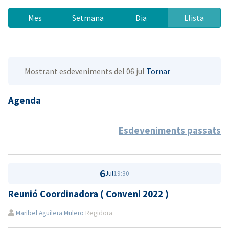
Mes
Setmana
Dia
Llista
Mostrant esdeveniments del 06 jul
Tornar
Agenda
Esdeveniments passats
6
Jul
19:30
Reunió Coordinadora ( Conveni 2022 )
Maribel Aguilera Mulero
Regidora