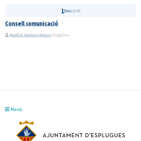
1
Des
18:00
Consell comunicació
Maribel Aguilera Mulero
Regidora
Menú