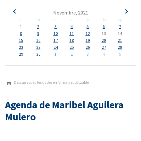
Novembre, 2021
dl
dm
dc
dj
dv
ds
dg
1
2
3
4
5
6
7
8
9
10
11
12
13
14
15
16
17
18
19
20
21
22
23
24
25
26
27
28
29
30
1
2
3
4
5
Descarregueu les dades en format reutilitzable
Agenda de Maribel Aguilera
Mulero