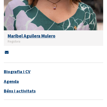
Maribel Aguilera Mulero
Regidora
Biografia i CV
Agenda
Béns i activitats