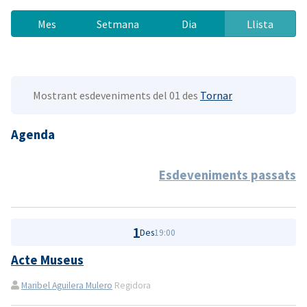
Mes
Setmana
Dia
Llista
Mostrant esdeveniments del 01 des
Tornar
Agenda
Esdeveniments passats
1
Des
19:00
Acte Museus
Maribel Aguilera Mulero
Regidora