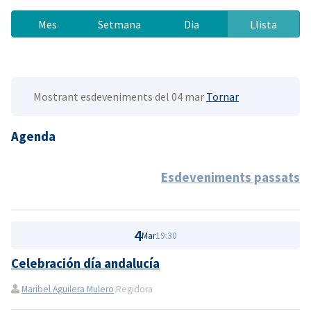
Mes
Setmana
Dia
Llista
Mostrant esdeveniments del 04 mar
Tornar
Agenda
Esdeveniments passats
4
Mar
19:30
Celebración día andalucía
Maribel Aguilera Mulero
Regidora