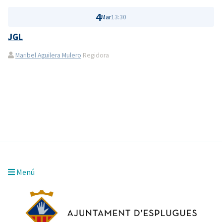
4
Mar
13:30
JGL
Maribel Aguilera Mulero
Regidora
Menú