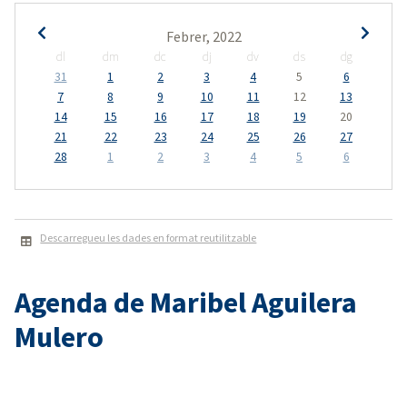
Febrer, 2022
dl
dm
dc
dj
dv
ds
dg
31
1
2
3
4
5
6
7
8
9
10
11
12
13
14
15
16
17
18
19
20
21
22
23
24
25
26
27
28
1
2
3
4
5
6
Descarregueu les dades en format reutilitzable
Agenda de Maribel Aguilera
Mulero