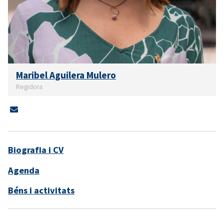
Maribel Aguilera Mulero
Regidora
Biografia i CV
Agenda
Béns i activitats