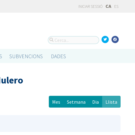
CA
INICIAR SESSIÓ
ES
S
SUBVENCIONS
DADES
Mulero
Mes
Setmana
Dia
Llista