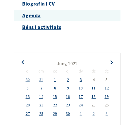
Biografia i CV
Agenda
Béns i activitats
Juny, 2022
dl
dm
dc
dj
dv
ds
dg
30
31
1
2
3
4
5
6
7
8
9
10
11
12
13
14
15
16
17
18
19
20
21
22
23
24
25
26
27
28
29
30
1
2
3