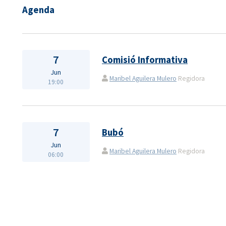
Agenda
7
Comisió Informativa
Jun
Maribel Aguilera Mulero
Regidora
19:00
7
Bubó
Jun
Maribel Aguilera Mulero
Regidora
06:00