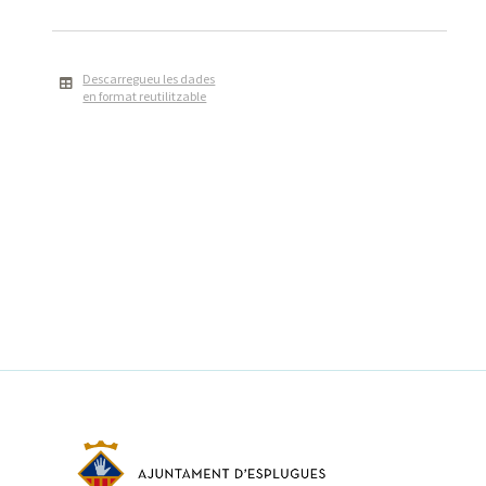
Descarregueu les dades
en format reutilitzable