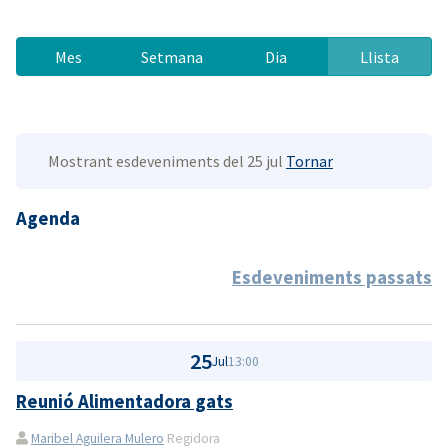
Mes
Setmana
Dia
Llista
Mostrant esdeveniments del 25 jul
Tornar
Agenda
Esdeveniments passats
25
Jul
13:00
Reunió Alimentadora gats
Maribel Aguilera Mulero
Regidora