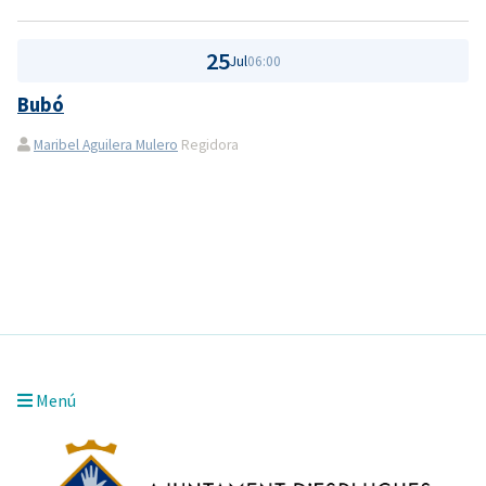
25
Jul
06:00
Bubó
Maribel Aguilera Mulero
Regidora
Menú