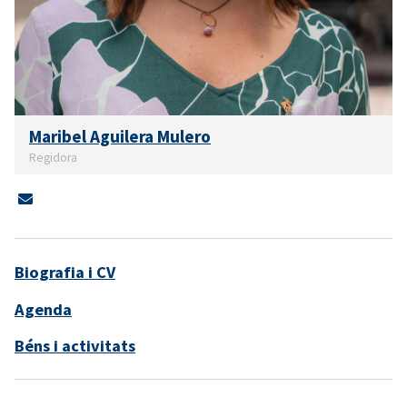
Maribel Aguilera Mulero
Regidora
Biografia i CV
Agenda
Béns i activitats