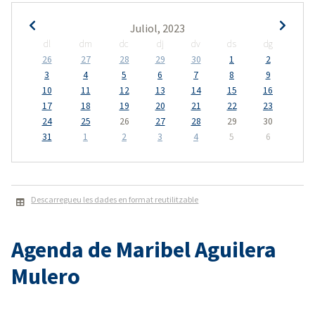
Juliol, 2023
dl
dm
dc
dj
dv
ds
dg
26
27
28
29
30
1
2
3
4
5
6
7
8
9
10
11
12
13
14
15
16
17
18
19
20
21
22
23
24
25
26
27
28
29
30
31
1
2
3
4
5
6
Descarregueu les dades en format reutilitzable
Agenda de Maribel Aguilera
Mulero