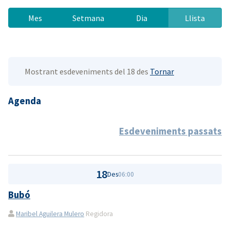
Mes
Setmana
Dia
Llista
Mostrant esdeveniments del 18 des
Tornar
Agenda
Esdeveniments passats
18
Des
06:00
Bubó
Maribel Aguilera Mulero
Regidora