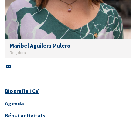
Maribel Aguilera Mulero
Regidora
Biografia i CV
Agenda
Béns i activitats