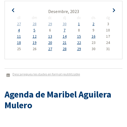
Desembre, 2023
dl
dm
dc
dj
dv
ds
dg
27
28
29
30
1
2
3
4
5
6
7
8
9
10
11
12
13
14
15
16
17
18
19
20
21
22
23
24
25
26
27
28
29
30
31
Descarregueu les dades en format reutilitzable
Agenda de Maribel Aguilera
Mulero