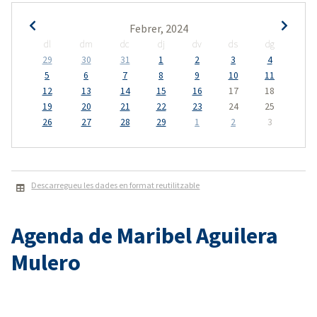
Febrer, 2024
dl
dm
dc
dj
dv
ds
dg
29
30
31
1
2
3
4
5
6
7
8
9
10
11
12
13
14
15
16
17
18
19
20
21
22
23
24
25
26
27
28
29
1
2
3
Descarregueu les dades en format reutilitzable
Agenda de Maribel Aguilera
Mulero