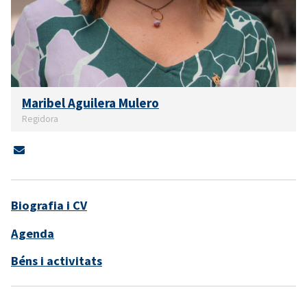
Maribel Aguilera Mulero
Regidora
Biografia i CV
Agenda
Béns i activitats