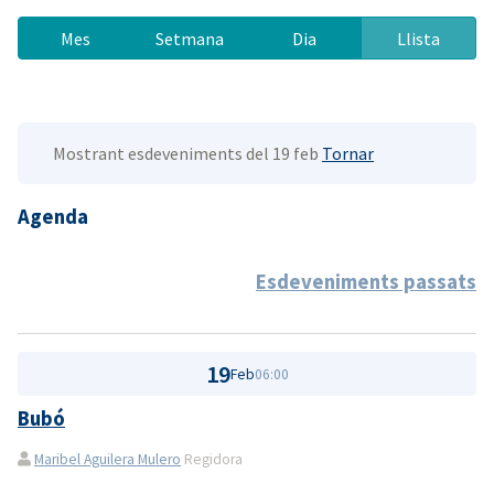
Mes
Setmana
Dia
Llista
Mostrant esdeveniments del 19 feb
Tornar
Agenda
Esdeveniments passats
19
Feb
06:00
Bubó
Maribel Aguilera Mulero
Regidora