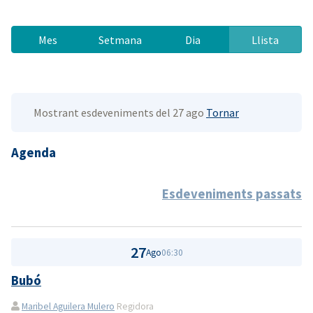
Mes
Setmana
Dia
Llista
Mostrant esdeveniments del 27 ago
Tornar
Agenda
Esdeveniments passats
27
Ago
06:30
Bubó
Maribel Aguilera Mulero
Regidora