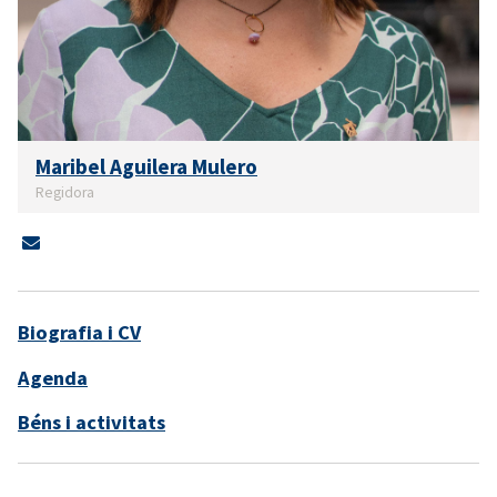
Maribel Aguilera Mulero
Regidora
Biografia i CV
Agenda
Béns i activitats