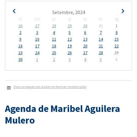
Setembre, 2024
dl
dm
dc
dj
dv
ds
dg
26
27
28
29
30
31
1
2
3
4
5
6
7
8
9
10
11
12
13
14
15
16
17
18
19
20
21
22
23
24
25
26
27
28
29
30
1
2
3
4
5
6
Descarregueu les dades en format reutilitzable
Agenda de Maribel Aguilera
Mulero