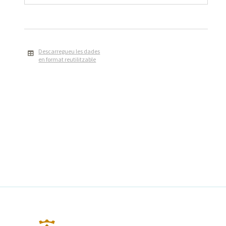
Descarregueu les dades
en format reutilitzable