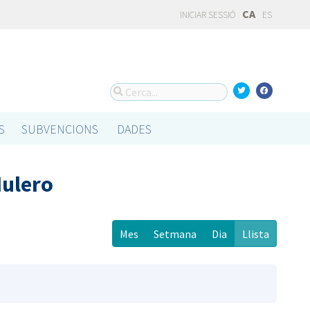
CA
INICIAR SESSIÓ
ES
S
SUBVENCIONS
DADES
Mulero
Mes
Setmana
Dia
Llista