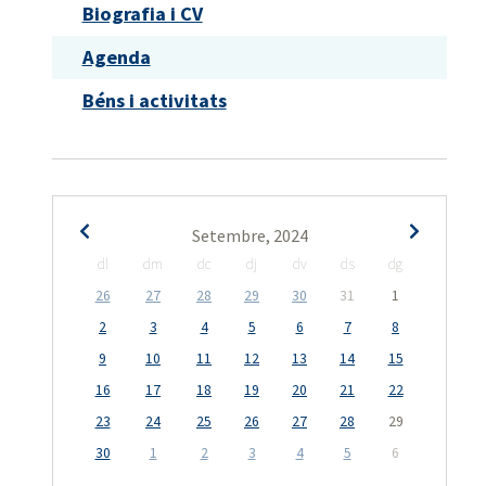
Biografia i CV
Agenda
Béns i activitats
Setembre, 2024
dl
dm
dc
dj
dv
ds
dg
26
27
28
29
30
31
1
2
3
4
5
6
7
8
9
10
11
12
13
14
15
16
17
18
19
20
21
22
23
24
25
26
27
28
29
30
1
2
3
4
5
6