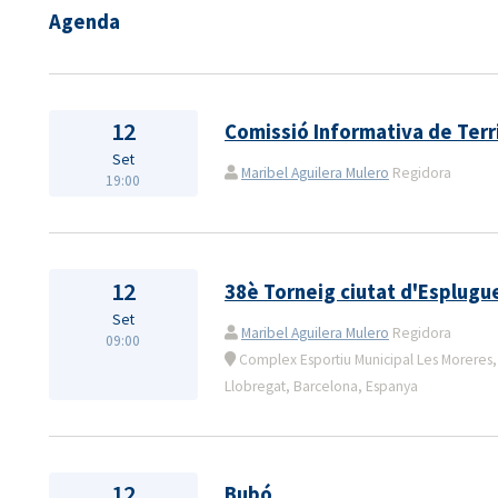
Agenda
12
Comissió Informativa de Terri
Set
Maribel Aguilera Mulero
Regidora
19:00
12
38è Torneig ciutat d'Esplugu
Set
Maribel Aguilera Mulero
Regidora
09:00
Complex Esportiu Municipal Les Moreres,
Llobregat, Barcelona, Espanya
12
Bubó