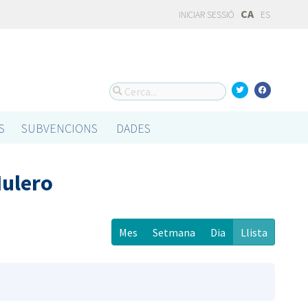
CA
INICIAR SESSIÓ
ES
S
SUBVENCIONS
DADES
Mulero
Mes
Setmana
Dia
Llista