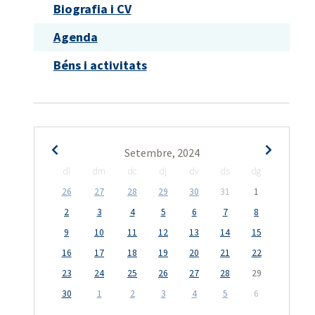
Biografia i CV
Agenda
Béns i activitats
Setembre, 2024
dl
dm
dc
dj
dv
ds
dg
26
27
28
29
30
31
1
2
3
4
5
6
7
8
9
10
11
12
13
14
15
16
17
18
19
20
21
22
23
24
25
26
27
28
29
30
1
2
3
4
5
6