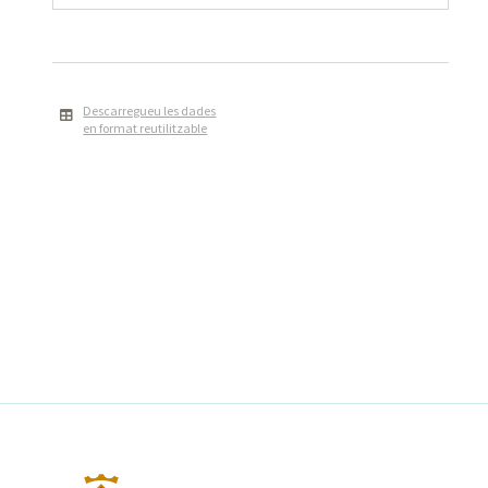
Descarregueu les dades
en format reutilitzable