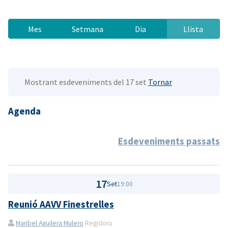
Mes
Setmana
Dia
Llista
Mostrant esdeveniments del 17 set
Tornar
Agenda
Esdeveniments passats
17
Set
19:00
Reunió AAVV Finestrelles
Maribel Aguilera Mulero
Regidora