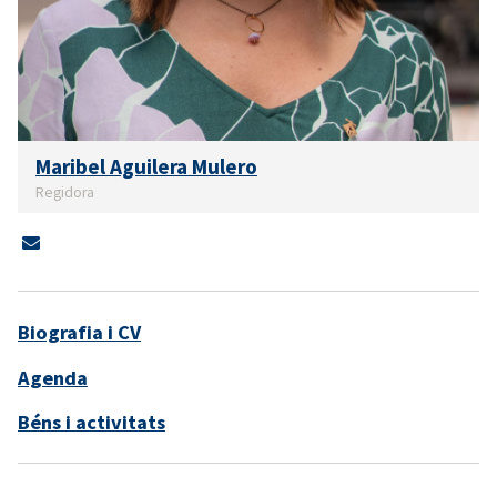
Maribel Aguilera Mulero
Regidora
Biografia i CV
Agenda
Béns i activitats