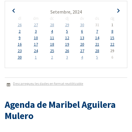
Setembre, 2024
dl
dm
dc
dj
dv
ds
dg
26
27
28
29
30
31
1
2
3
4
5
6
7
8
9
10
11
12
13
14
15
16
17
18
19
20
21
22
23
24
25
26
27
28
29
30
1
2
3
4
5
6
Descarregueu les dades en format reutilitzable
Agenda de Maribel Aguilera
Mulero