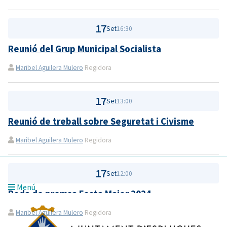
17
Set
16:30
Reunió del Grup Municipal Socialista
Maribel Aguilera Mulero
Regidora
17
Set
13:00
Reunió de treball sobre Seguretat i Civisme
Maribel Aguilera Mulero
Regidora
17
Set
12:00
Menú
Roda de premsa Festa Major 2024
Maribel Aguilera Mulero
Regidora