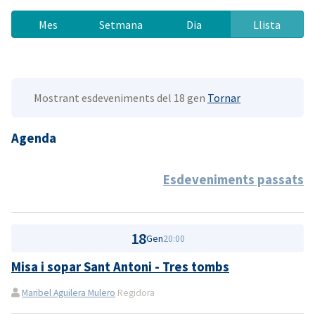
Mes
Setmana
Dia
Llista
Mostrant esdeveniments del 18 gen
Tornar
Agenda
Esdeveniments passats
18
Gen
20:00
Misa i sopar Sant Antoni - Tres tombs
Maribel Aguilera Mulero
Regidora