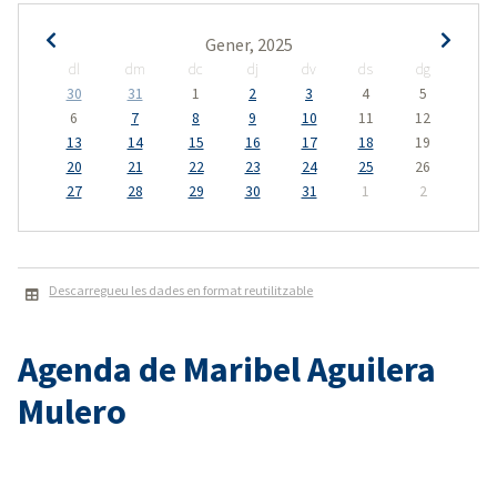
Gener, 2025
dl
dm
dc
dj
dv
ds
dg
30
31
1
2
3
4
5
6
7
8
9
10
11
12
13
14
15
16
17
18
19
20
21
22
23
24
25
26
27
28
29
30
31
1
2
Descarregueu les dades en format reutilitzable
Agenda de Maribel Aguilera
Mulero