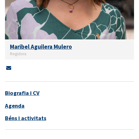
Maribel Aguilera Mulero
Regidora
Biografia i CV
Agenda
Béns i activitats